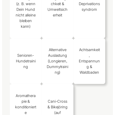
(z. B. wenn
chkeit &
Deprivations
Dein Hund
Umweltsich
syndrom
nicht alleine
erheit
bleiben
kann)
Alternative
Achtsamkeit
Senioren-
Auslastung
,
Hundetraini
(Longieren,
Entspannun
ng
Dummytraini
g &
ng)
Waldbaden
Aromathera
pie &
Cani-Cross
konditioniert
& Bikejöring
e
(auf